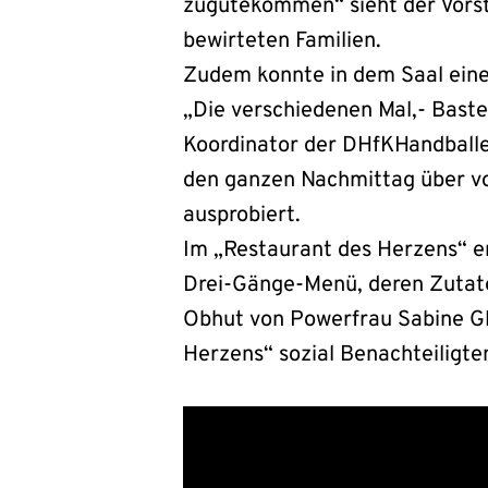
zugutekommen“ sieht der Vorsta
bewirteten Familien.
Zudem konnte in dem Saal eine 
„Die verschiedenen Mal,- Baste
Koordinator der DHfKHandballer
den ganzen Nachmittag über v
ausprobiert.
Im „Restaurant des Herzens“ e
Drei-Gänge-Menü, deren Zutate
Obhut von Powerfrau Sabine Gl
Herzens“ sozial Benachteiligten