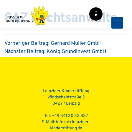
Zum
Inhalt
S·A·Z Rechtsanwälte
Barrierefreiheit-Opt
springen
Vorheriger Beitrag:
Gerhard Müller GmbH
Nächster Beitrag:
König Grundinvest GmbH
Beitragsnavigation
Leipziger Kinderstiftung
Windscheidstraße 2
04277 Leipzig
Tel: +49 341 30 32 837
E-Mail:
info (at) leipziger-
kinderstiftung.de