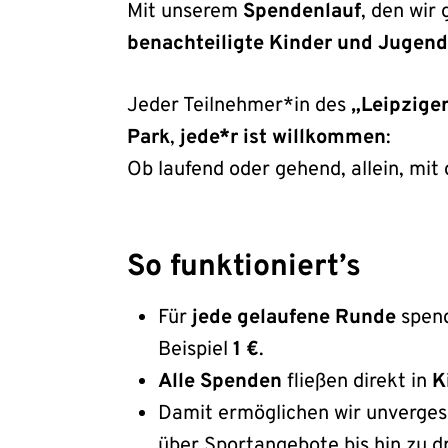
Mit unserem
Spendenlauf
, den wi
benachteiligte Kinder und Jugend
Jeder Teilnehmer*in des
„Leipziger
Park
,
jede*r ist willkommen
:
Ob laufend oder gehend, allein, mit
So funktioniert’s
Für
jede gelaufene Runde
spend
Beispiel
1 €
.
Alle Spenden
fließen direkt in
K
Damit ermöglichen wir unvergess
über Sportangebote bis hin zu d