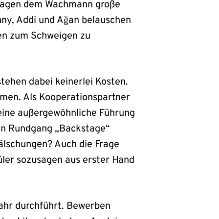
d jagen dem Wachmann große
nny, Addi und Ağan belauschen
mmen zum Schweigen zu
stehen dabei keinerlei Kosten.
hmen. Als Kooperationspartner
eine außergewöhnliche Führung
en Rundgang „Backstage“
älschungen? Auch die Frage
̈ler sozusagen aus erster Hand
Jahr durchführt. Bewerben